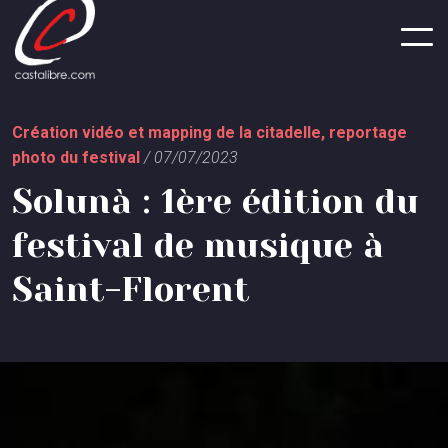
Panneau de gestion des cookies
C
r
é
a
t
i
o
n
v
i
d
é
o
e
t
m
a
p
p
i
n
g
d
e
l
a
c
i
t
a
d
e
l
l
e
,
r
e
p
o
r
t
a
g
e
p
h
o
t
o
d
u
f
e
s
t
i
v
a
l
/
0
7
/
0
7
/
2
0
2
3
S
o
l
u
n
à
:
1
è
r
e
é
d
i
t
i
o
n
d
u
f
e
s
t
i
v
a
l
d
e
m
u
s
i
q
u
e
à
S
a
i
n
t
-
F
l
o
r
e
n
t