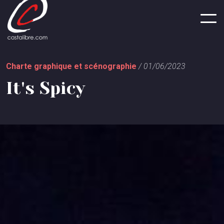
Panneau de gestion des cookies
C
h
a
r
t
e
g
r
a
p
h
i
q
u
e
e
t
s
c
é
n
o
g
r
a
p
h
i
e
/
0
1
/
0
6
/
2
0
2
3
I
t
'
s
S
p
i
c
y