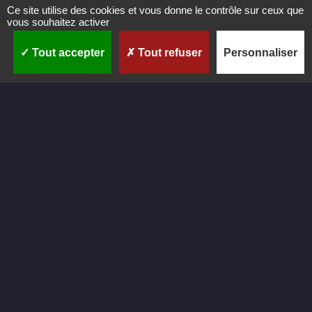
Ce site utilise des cookies et vous donne le contrôle sur ceux que
vous souhaitez activer
Tout accepter
Tout refuser
Personnaliser
K
e
e
p
c
a
l
m
a
n
d
C
a
l
l
C
a
s
t
a
L
i
b
r
e
N
o
m
T
é
l
é
p
h
o
n
e