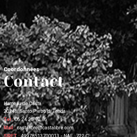
C
o
o
r
d
o
n
n
é
e
s
C
o
n
t
a
c
t
Hameau de Casta
20246, Santo Pietro di Tenda
Tel :
06 24 25 90 86
Mail :
castalibre@castalibre.com
SIRET :
49978513700013 - NAF : 722 C