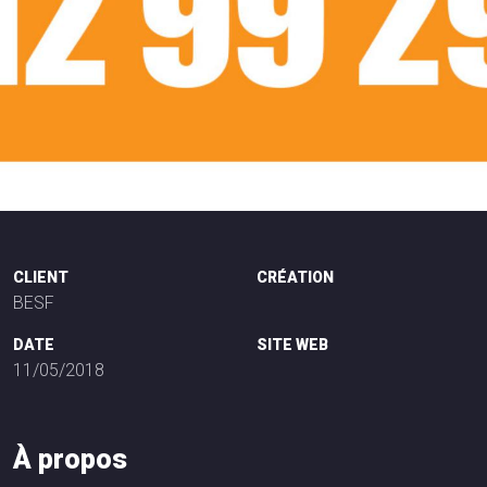
CLIENT
CRÉATION
BESF
DATE
SITE WEB
11/05/2018
À
p
r
o
p
o
s