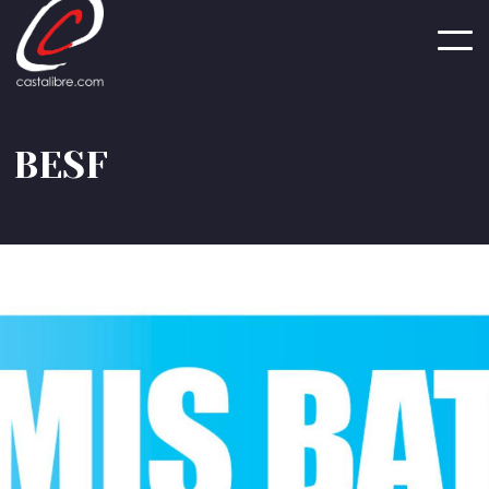
Panneau de gestion des cookies
B
E
S
F